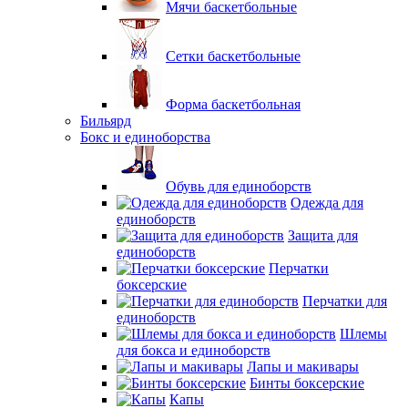
Мячи баскетбольные
Сетки баскетбольные
Форма баскетбольная
Бильярд
Бокс и единоборства
Обувь для единоборств
Одежда для
единоборств
Защита для
единоборств
Перчатки
боксерские
Перчатки для
единоборств
Шлемы
для бокса и единоборств
Лапы и макивары
Бинты боксерские
Капы