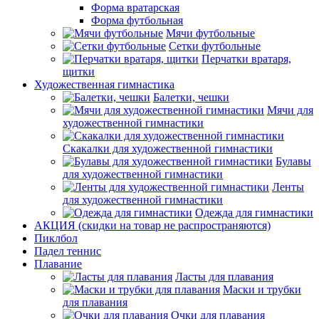
Форма вратарская
Форма футбольная
Мячи футбольные
Сетки футбольные
Перчатки вратаря,
щитки
Художественная гимнастика
Балетки, чешки
Мячи для
художественной гимнастики
Скакалки для художественной гимнастики
Булавы
для художественной гимнастики
Ленты
для художественной гимнастики
Одежда для гимнастики
АКЦИЯ (скидки на товар не распространяются)
Пиклбол
Падел теннис
Плавание
Ласты для плавания
Маски и трубки
для плавания
Очки для плавания