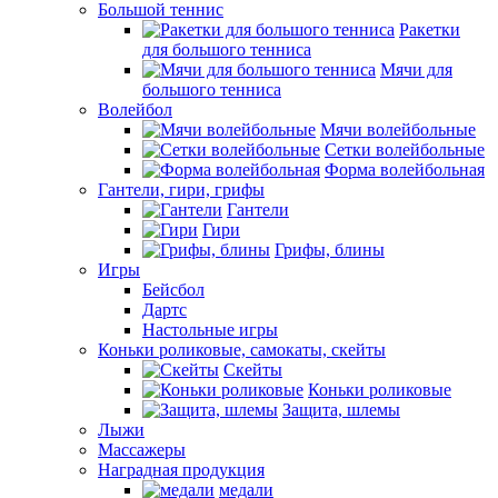
Большой теннис
Ракетки
для большого тенниса
Мячи для
большого тенниса
Волейбол
Мячи волейбольные
Сетки волейбольные
Форма волейбольная
Гантели, гири, грифы
Гантели
Гири
Грифы, блины
Игры
Бейсбол
Дартс
Настольные игры
Коньки роликовые, самокаты, скейты
Скейты
Коньки роликовые
Защита, шлемы
Лыжи
Массажеры
Наградная продукция
медали