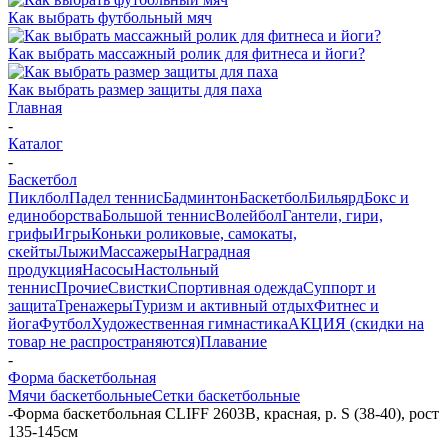
Как выбрать футбольный мяч
Как выбрать массажный ролик для фитнеса и йоги?
Как выбрать размер защиты для паха
Главная
-
Каталог
-
Баскетбол
Пиклбол
Падел теннис
Бадминтон
Баскетбол
Бильярд
Бокс и
единоборства
Большой теннис
Волейбол
Гантели, гири,
грифы
Игры
Коньки роликовые, самокаты,
скейты
Лыжи
Массажеры
Наградная
продукция
Насосы
Настольный
теннис
Прочие
Свистки
Спортивная одежда
Суппорт и
защита
Тренажеры
Туризм и активный отдых
Фитнес и
йога
Футбол
Художественная гимнастика
АКЦИЯ (скидки на
товар не распространяются)
Плавание
-
Форма баскетбольная
Мячи баскетбольные
Сетки баскетбольные
-
Форма баскетбольная CLIFF 2603В, красная, р. S (38-40), рост
135-145см