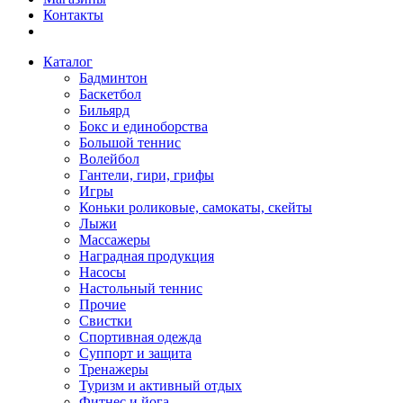
Контакты
Каталог
Бадминтон
Баскетбол
Бильярд
Бокс и единоборства
Большой теннис
Волейбол
Гантели, гири, грифы
Игры
Коньки роликовые, самокаты, скейты
Лыжи
Массажеры
Наградная продукция
Насосы
Настольный теннис
Прочие
Свистки
Спортивная одежда
Суппорт и защита
Тренажеры
Туризм и активный отдых
Фитнес и йога