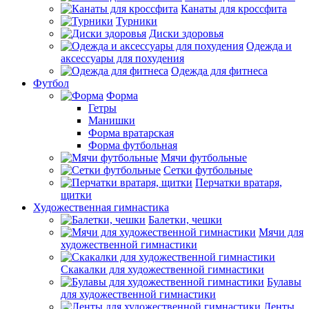
Канаты для кроссфита
Турники
Диски здоровья
Одежда и
аксессуары для похудения
Одежда для фитнеса
Футбол
Форма
Гетры
Манишки
Форма вратарская
Форма футбольная
Мячи футбольные
Сетки футбольные
Перчатки вратаря,
щитки
Художественная гимнастика
Балетки, чешки
Мячи для
художественной гимнастики
Скакалки для художественной гимнастики
Булавы
для художественной гимнастики
Ленты