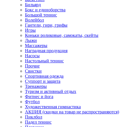
Бильярд
Бокс и единоборства
Большой теннис
Волейбол
Гантели, гири, грифы
Игры
Коньки роликовые, самокаты, скейты
Лыжи
Массажеры
Наградная продукция
Насосы
Настольный теннис
Прочие
Свистки
Спортивная одежда
Суппорт и защита
Тренажеры
Туризм и активный отдых
Фитнес и йога
Футбол
Художественная гимнастика
АКЦИЯ (скидки на товар не распространяются)
Пиклбол
Падел теннис