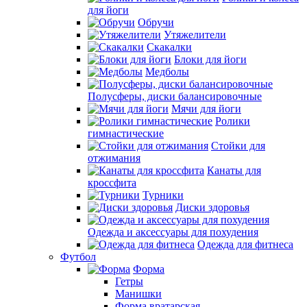
для йоги
Обручи
Утяжелители
Скакалки
Блоки для йоги
Медболы
Полусферы, диски балансировочные
Мячи для йоги
Ролики
гимнастические
Стойки для
отжимания
Канаты для
кроссфита
Турники
Диски здоровья
Одежда и аксессуары для похудения
Одежда для фитнеса
Футбол
Форма
Гетры
Манишки
Форма вратарская