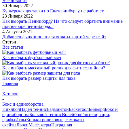
Все новости
30 Января 2022
Курьерская доставка по Екатеринбургу не работает.
23 Января 2022
Как выбрать Пенниборд? На что следует обратить внимание
при выборе пенниборда...
4 Августа 2021
Добавлен функционал для оплаты картой через сайт
Статьи
Все статьи
Как выбрать футбольный мяч
Как выбрать массажный ролик для фитнеса и йоги?
Как выбрать размер защиты для паха
Главная
-
Каталог
-
Бокс и единоборства
Пиклбол
Падел теннис
Бадминтон
Баскетбол
Бильярд
Бокс и
единоборства
Большой теннис
Волейбол
Гантели, гири,
грифы
Игры
Коньки роликовые, самокаты,
скейты
Лыжи
Массажеры
Наградная