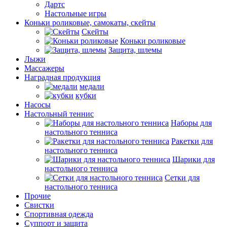
Дартс
Настольные игры
Коньки роликовые, самокаты, скейты
Скейты
Коньки роликовые
Защита, шлемы
Лыжи
Массажеры
Наградная продукция
медали
кубки
Насосы
Настольный теннис
Наборы для
настольного тенниса
Ракетки для
настольного тенниса
Шарики для
настольного тенниса
Сетки для
настольного тенниса
Прочие
Свистки
Спортивная одежда
Суппорт и защита