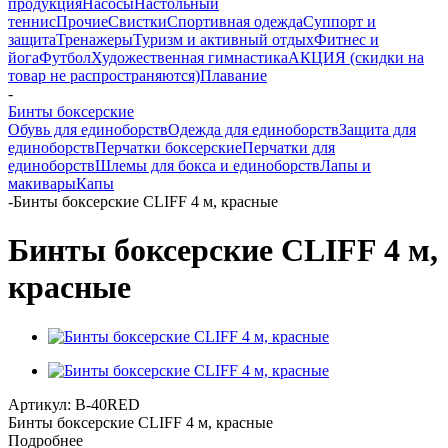
продукция
Насосы
Настольный
теннис
Прочие
Свистки
Спортивная одежда
Суппорт и
защита
Тренажеры
Туризм и активный отдых
Фитнес и
йога
Футбол
Художественная гимнастика
АКЦИЯ (скидки на
товар не распространяются)
Плавание
-
Бинты боксерские
Обувь для единоборств
Одежда для единоборств
Защита для
единоборств
Перчатки боксерские
Перчатки для
единоборств
Шлемы для бокса и единоборств
Лапы и
макивары
Капы
-
Бинты боксерские CLIFF 4 м, красные
Бинты боксерские CLIFF 4 м,
красные
Артикул:
B-40RED
Бинты боксерские CLIFF 4 м, красные
Подробнее