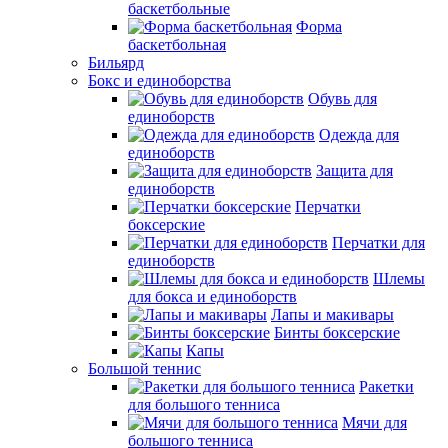
баскетбольные
Форма
баскетбольная
Бильярд
Бокс и единоборства
Обувь для
единоборств
Одежда для
единоборств
Защита для
единоборств
Перчатки
боксерские
Перчатки для
единоборств
Шлемы
для бокса и единоборств
Лапы и макивары
Бинты боксерские
Капы
Большой теннис
Ракетки
для большого тенниса
Мячи для
большого тенниса