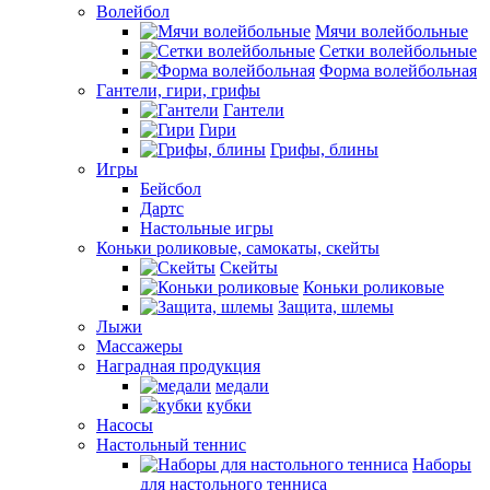
Волейбол
Мячи волейбольные
Сетки волейбольные
Форма волейбольная
Гантели, гири, грифы
Гантели
Гири
Грифы, блины
Игры
Бейсбол
Дартс
Настольные игры
Коньки роликовые, самокаты, скейты
Скейты
Коньки роликовые
Защита, шлемы
Лыжи
Массажеры
Наградная продукция
медали
кубки
Насосы
Настольный теннис
Наборы
для настольного тенниса