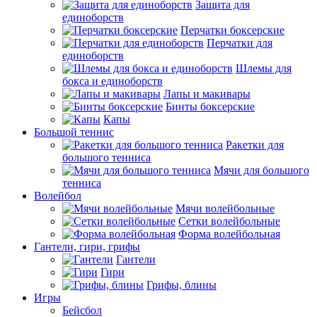
Защита для
единоборств
Перчатки боксерские
Перчатки для
единоборств
Шлемы для
бокса и единоборств
Лапы и макивары
Бинты боксерские
Капы
Большой теннис
Ракетки для
большого тенниса
Мячи для большого
тенниса
Волейбол
Мячи волейбольные
Сетки волейбольные
Форма волейбольная
Гантели, гири, грифы
Гантели
Гири
Грифы, блины
Игры
Бейсбол