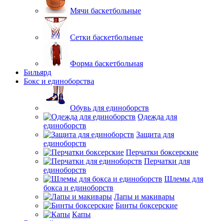
Мячи баскетбольные
Сетки баскетбольные
Форма баскетбольная
Бильярд
Бокс и единоборства
Обувь для единоборств
Одежда для
единоборств
Защита для
единоборств
Перчатки боксерские
Перчатки для
единоборств
Шлемы для
бокса и единоборств
Лапы и макивары
Бинты боксерские
Капы