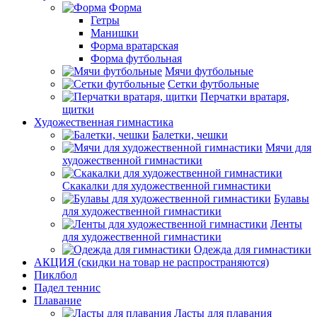
Форма
Гетры
Манишки
Форма вратарская
Форма футбольная
Мячи футбольные
Сетки футбольные
Перчатки вратаря,
щитки
Художественная гимнастика
Балетки, чешки
Мячи для
художественной гимнастики
Скакалки для художественной гимнастики
Булавы
для художественной гимнастики
Ленты
для художественной гимнастики
Одежда для гимнастики
АКЦИЯ (скидки на товар не распространяются)
Пиклбол
Падел теннис
Плавание
Ласты для плавания