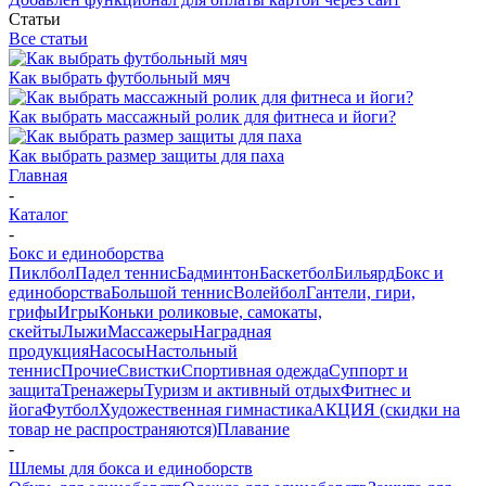
Статьи
Все статьи
Как выбрать футбольный мяч
Как выбрать массажный ролик для фитнеса и йоги?
Как выбрать размер защиты для паха
Главная
-
Каталог
-
Бокс и единоборства
Пиклбол
Падел теннис
Бадминтон
Баскетбол
Бильярд
Бокс и
единоборства
Большой теннис
Волейбол
Гантели, гири,
грифы
Игры
Коньки роликовые, самокаты,
скейты
Лыжи
Массажеры
Наградная
продукция
Насосы
Настольный
теннис
Прочие
Свистки
Спортивная одежда
Суппорт и
защита
Тренажеры
Туризм и активный отдых
Фитнес и
йога
Футбол
Художественная гимнастика
АКЦИЯ (скидки на
товар не распространяются)
Плавание
-
Шлемы для бокса и единоборств