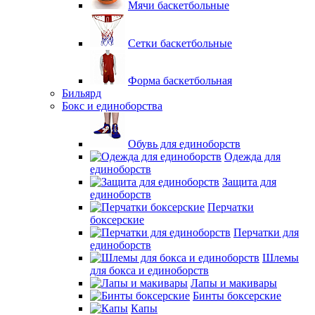
Мячи баскетбольные
Сетки баскетбольные
Форма баскетбольная
Бильярд
Бокс и единоборства
Обувь для единоборств
Одежда для
единоборств
Защита для
единоборств
Перчатки
боксерские
Перчатки для
единоборств
Шлемы
для бокса и единоборств
Лапы и макивары
Бинты боксерские
Капы