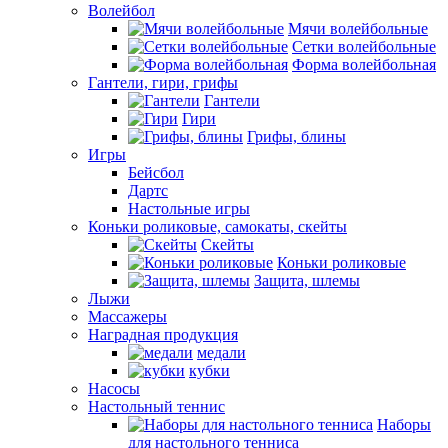
Волейбол
Мячи волейбольные
Сетки волейбольные
Форма волейбольная
Гантели, гири, грифы
Гантели
Гири
Грифы, блины
Игры
Бейсбол
Дартс
Настольные игры
Коньки роликовые, самокаты, скейты
Скейты
Коньки роликовые
Защита, шлемы
Лыжи
Массажеры
Наградная продукция
медали
кубки
Насосы
Настольный теннис
Наборы
для настольного тенниса