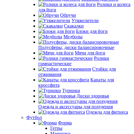
Ролики и колеса
для йоги
Обручи
Утяжелители
Скакалки
Блоки для йоги
Медболы
Полусферы, диски балансировочные
Мячи для йоги
Ролики
гимнастические
Стойки для
отжимания
Канаты для
кроссфита
Турники
Диски здоровья
Одежда и аксессуары для похудения
Одежда для фитнеса
Футбол
Форма
Гетры
Манишки