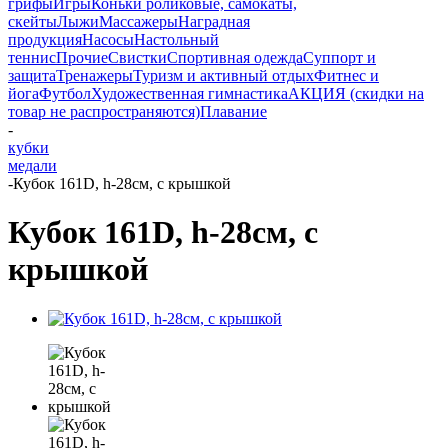
грифы
Игры
Коньки роликовые, самокаты,
скейты
Лыжи
Массажеры
Наградная
продукция
Насосы
Настольный
теннис
Прочие
Свистки
Спортивная одежда
Суппорт и
защита
Тренажеры
Туризм и активный отдых
Фитнес и
йога
Футбол
Художественная гимнастика
АКЦИЯ (скидки на
товар не распространяются)
Плавание
-
кубки
медали
-
Кубок 161D, h-28см, с крышкой
Кубок 161D, h-28см, с
крышкой