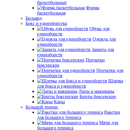
баскетбольные
Форма
баскетбольная
Бильярд
Бокс и единоборства
Обувь для
единоборств
Одежда для
единоборств
Защита для
единоборств
Перчатки
боксерские
Перчатки для
единоборств
Шлемы
для бокса и единоборств
Лапы и макивары
Бинты боксерские
Капы
Большой теннис
Ракетки
для большого тенниса
Мячи для
большого тенниса