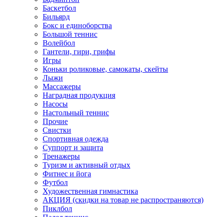
Баскетбол
Бильярд
Бокс и единоборства
Большой теннис
Волейбол
Гантели, гири, грифы
Игры
Коньки роликовые, самокаты, скейты
Лыжи
Массажеры
Наградная продукция
Насосы
Настольный теннис
Прочие
Свистки
Спортивная одежда
Суппорт и защита
Тренажеры
Туризм и активный отдых
Фитнес и йога
Футбол
Художественная гимнастика
АКЦИЯ (скидки на товар не распространяются)
Пиклбол