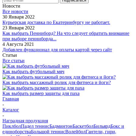
Новости
Все новости
30 Января 2022
Курьерская доставка по Екатеринбургу не работает.
23 Января 2022
Как выбрать Пенниборд? На что следует обратить внимание
при выборе пенниборда...
4 Августа 2021
Добавлен функционал для оплаты картой через сайт
Статьи
Все статьи
Как выбрать футбольный мяч
Как выбрать массажный ролик для фитнеса и йоги?
Как выбрать размер защиты для паха
Главная
-
Каталог
-
Наградная продукция
Пиклбол
Падел теннис
Бадминтон
Баскетбол
Бильярд
Бокс и
единоборства
Большой теннис
Волейбол
Гантели, гири,