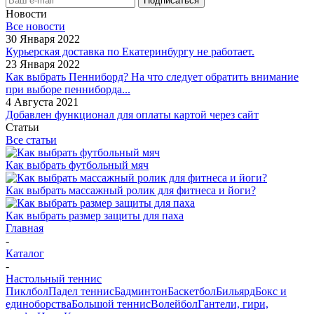
Новости
Все новости
30 Января 2022
Курьерская доставка по Екатеринбургу не работает.
23 Января 2022
Как выбрать Пенниборд? На что следует обратить внимание
при выборе пенниборда...
4 Августа 2021
Добавлен функционал для оплаты картой через сайт
Статьи
Все статьи
Как выбрать футбольный мяч
Как выбрать массажный ролик для фитнеса и йоги?
Как выбрать размер защиты для паха
Главная
-
Каталог
-
Настольный теннис
Пиклбол
Падел теннис
Бадминтон
Баскетбол
Бильярд
Бокс и
единоборства
Большой теннис
Волейбол
Гантели, гири,