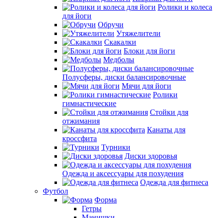
Ролики и колеса
для йоги
Обручи
Утяжелители
Скакалки
Блоки для йоги
Медболы
Полусферы, диски балансировочные
Мячи для йоги
Ролики
гимнастические
Стойки для
отжимания
Канаты для
кроссфита
Турники
Диски здоровья
Одежда и аксессуары для похудения
Одежда для фитнеса
Футбол
Форма
Гетры
Манишки