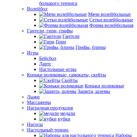
большого тенниса
Волейбол
Мячи волейбольные
Сетки волейбольные
Форма волейбольная
Гантели, гири, грифы
Гантели
Гири
Грифы, блины
Игры
Бейсбол
Дартс
Настольные игры
Коньки роликовые, самокаты, скейты
Скейты
Коньки роликовые
Защита, шлемы
Лыжи
Массажеры
Наградная продукция
медали
кубки
Насосы
Настольный теннис
Наборы