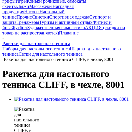
грифы
Игры
Коньки роликовые, самокаты,
скейты
Лыжи
Массажеры
Наградная
продукция
Насосы
Настольный
теннис
Прочие
Свистки
Спортивная одежда
Суппорт и
защита
Тренажеры
Туризм и активный отдых
Фитнес и
йога
Футбол
Художественная гимнастика
АКЦИЯ (скидки на
товар не распространяются)
Плавание
-
Ракетки для настольного тенниса
Наборы для настольного тенниса
Шарики для настольного
тенниса
Сетки для настольного тенниса
-
Ракетка для настольного тенниса CLIFF, в чехле, 8001
Ракетка для настольного
тенниса CLIFF, в чехле, 8001