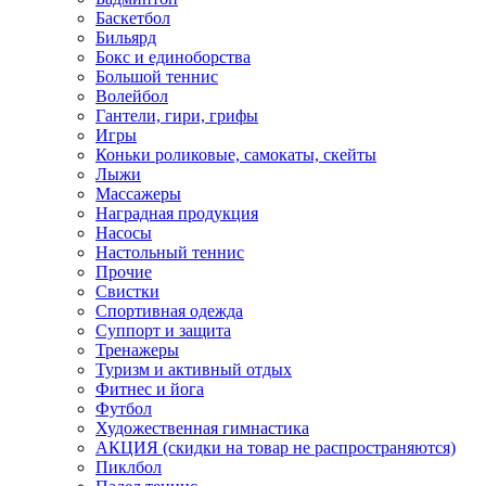
Баскетбол
Бильярд
Бокс и единоборства
Большой теннис
Волейбол
Гантели, гири, грифы
Игры
Коньки роликовые, самокаты, скейты
Лыжи
Массажеры
Наградная продукция
Насосы
Настольный теннис
Прочие
Свистки
Спортивная одежда
Суппорт и защита
Тренажеры
Туризм и активный отдых
Фитнес и йога
Футбол
Художественная гимнастика
АКЦИЯ (скидки на товар не распространяются)
Пиклбол