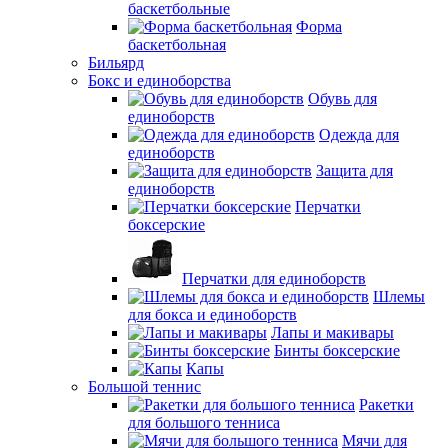
баскетбольные
Форма
баскетбольная
Бильярд
Бокс и единоборства
Обувь для
единоборств
Одежда для
единоборств
Защита для
единоборств
Перчатки
боксерские
Перчатки для единоборств
Шлемы
для бокса и единоборств
Лапы и макивары
Бинты боксерские
Капы
Большой теннис
Ракетки
для большого тенниса
Мячи для