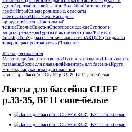
Пиклбол
Падел теннис
Бадминтон
Баскетбол
Бильярд
Бокс и
единоборства
Большой теннис
Волейбол
Гантели, гири,
грифы
Игры
Коньки роликовые, самокаты,
скейты
Лыжи
Массажеры
Наградная
продукция
Насосы
Настольный
теннис
Прочие
Свистки
Спортивная одежда
Суппорт и
защита
Тренажеры
Туризм и активный отдых
Фитнес и
йога
Футбол
Художественная гимнастика
АКЦИЯ (скидки на
товар не распространяются)
Плавание
-
Ласты для плавания
Маски и трубки для плавания
Очки для плавания
Шапочки для
плавания
Доски для плавания
Инвентарь для бассейна
Круги,
жилеты, нарукавники для плавания
-
Ласты для бассейна CLIFF р.33-35, BF11 сине-белые
Ласты для бассейна CLIFF
р.33-35, BF11 сине-белые