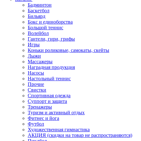
Бадминтон
Баскетбол
Бильярд
Бокс и единоборства
Большой теннис
Волейбол
Гантели, гири, грифы
Игры
Коньки роликовые, самокаты, скейты
Лыжи
Массажеры
Наградная продукция
Насосы
Настольный теннис
Прочие
Свистки
Спортивная одежда
Суппорт и защита
Тренажеры
Туризм и активный отдых
Фитнес и йога
Футбол
Художественная гимнастика
АКЦИЯ (скидки на товар не распространяются)
Пиклбол