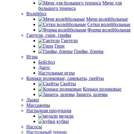
Мячи для
большого тенниса
Волейбол
Мячи волейбольные
Сетки волейбольные
Форма волейбольная
Гантели, гири, грифы
Гантели
Гири
Грифы, блины
Игры
Бейсбол
Дартс
Настольные игры
Коньки роликовые, самокаты, скейты
Скейты
Коньки роликовые
Защита, шлемы
Лыжи
Массажеры
Наградная продукция
медали
кубки
Насосы
Настольный теннис