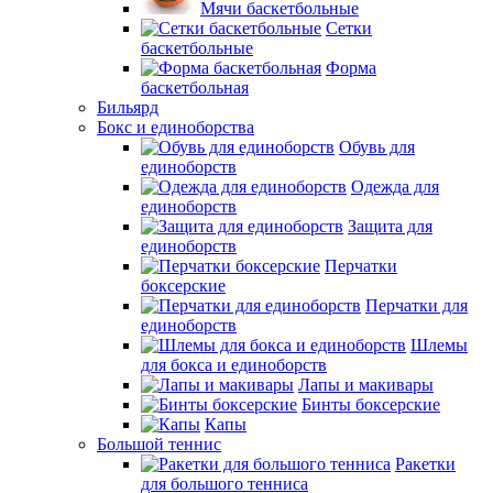
Мячи баскетбольные
Сетки
баскетбольные
Форма
баскетбольная
Бильярд
Бокс и единоборства
Обувь для
единоборств
Одежда для
единоборств
Защита для
единоборств
Перчатки
боксерские
Перчатки для
единоборств
Шлемы
для бокса и единоборств
Лапы и макивары
Бинты боксерские
Капы
Большой теннис
Ракетки
для большого тенниса