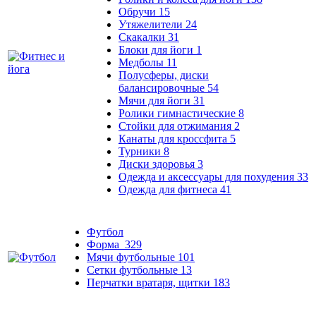
Обручи
15
Утяжелители
24
Скакалки
31
Блоки для йоги
1
Медболы
11
Полусферы, диски
балансировочные
54
Мячи для йоги
31
Ролики гимнастические
8
Стойки для отжимания
2
Канаты для кроссфита
5
Турники
8
Диски здоровья
3
Одежда и аксессуары для похудения
33
Одежда для фитнеса
41
Футбол
Форма
329
Мячи футбольные
101
Сетки футбольные
13
Перчатки вратаря, щитки
183