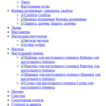
Дартс
Настольные игры
Коньки роликовые, самокаты, скейты
Скейты
Коньки роликовые
Защита, шлемы
Лыжи
Массажеры
Наградная продукция
медали
кубки
Насосы
Настольный теннис
Наборы для
настольного тенниса
Ракетки для
настольного тенниса
Шарики для
настольного тенниса
Сетки для
настольного тенниса
Прочие
Свистки
Спортивная одежда
Суппорт и защита