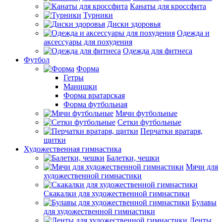
Канаты для кроссфита
Турники
Диски здоровья
Одежда и
аксессуары для похудения
Одежда для фитнеса
Футбол
Форма
Гетры
Манишки
Форма вратарская
Форма футбольная
Мячи футбольные
Сетки футбольные
Перчатки вратаря,
щитки
Художественная гимнастика
Балетки, чешки
Мячи для
художественной гимнастики
Скакалки для художественной гимнастики
Булавы
для художественной гимнастики
Ленты