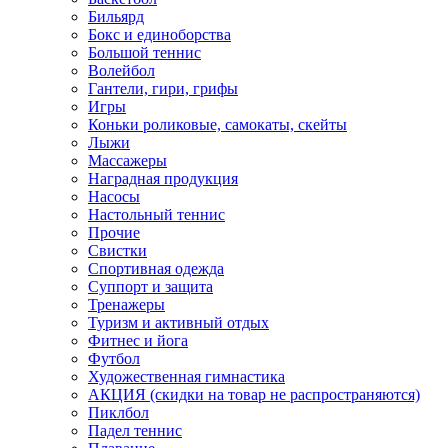
Бильярд
Бокс и единоборства
Большой теннис
Волейбол
Гантели, гири, грифы
Игры
Коньки роликовые, самокаты, скейты
Лыжи
Массажеры
Наградная продукция
Насосы
Настольный теннис
Прочие
Свистки
Спортивная одежда
Суппорт и защита
Тренажеры
Туризм и активный отдых
Фитнес и йога
Футбол
Художественная гимнастика
АКЦИЯ (скидки на товар не распространяются)
Пиклбол
Падел теннис