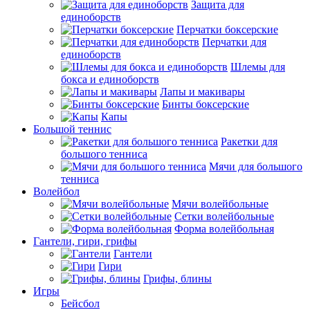
Защита для
единоборств
Перчатки боксерские
Перчатки для
единоборств
Шлемы для
бокса и единоборств
Лапы и макивары
Бинты боксерские
Капы
Большой теннис
Ракетки для
большого тенниса
Мячи для большого
тенниса
Волейбол
Мячи волейбольные
Сетки волейбольные
Форма волейбольная
Гантели, гири, грифы
Гантели
Гири
Грифы, блины
Игры
Бейсбол