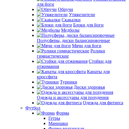
для йоги
Обручи
Утяжелители
Скакалки
Блоки для йоги
Медболы
Полусферы, диски балансировочные
Мячи для йоги
Ролики
гимнастические
Стойки для
отжимания
Канаты для
кроссфита
Турники
Диски здоровья
Одежда и аксессуары для похудения
Одежда для фитнеса
Футбол
Форма
Гетры
Манишки
Форма вратарская