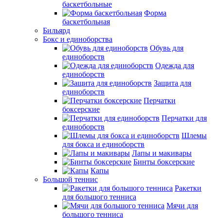
баскетбольные
Форма
баскетбольная
Бильярд
Бокс и единоборства
Обувь для
единоборств
Одежда для
единоборств
Защита для
единоборств
Перчатки
боксерские
Перчатки для
единоборств
Шлемы
для бокса и единоборств
Лапы и макивары
Бинты боксерские
Капы
Большой теннис
Ракетки
для большого тенниса
Мячи для
большого тенниса