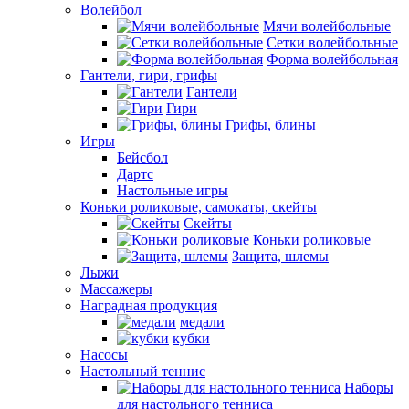
Волейбол
Мячи волейбольные
Сетки волейбольные
Форма волейбольная
Гантели, гири, грифы
Гантели
Гири
Грифы, блины
Игры
Бейсбол
Дартс
Настольные игры
Коньки роликовые, самокаты, скейты
Скейты
Коньки роликовые
Защита, шлемы
Лыжи
Массажеры
Наградная продукция
медали
кубки
Насосы
Настольный теннис
Наборы
для настольного тенниса