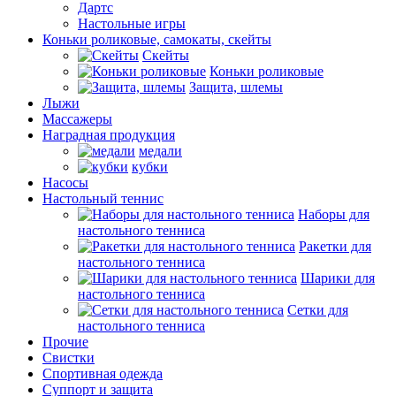
Дартс
Настольные игры
Коньки роликовые, самокаты, скейты
Скейты
Коньки роликовые
Защита, шлемы
Лыжи
Массажеры
Наградная продукция
медали
кубки
Насосы
Настольный теннис
Наборы для
настольного тенниса
Ракетки для
настольного тенниса
Шарики для
настольного тенниса
Сетки для
настольного тенниса
Прочие
Свистки
Спортивная одежда
Суппорт и защита