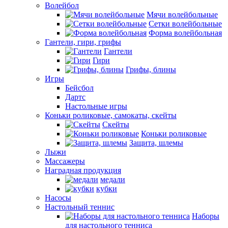
Волейбол
Мячи волейбольные
Сетки волейбольные
Форма волейбольная
Гантели, гири, грифы
Гантели
Гири
Грифы, блины
Игры
Бейсбол
Дартс
Настольные игры
Коньки роликовые, самокаты, скейты
Скейты
Коньки роликовые
Защита, шлемы
Лыжи
Массажеры
Наградная продукция
медали
кубки
Насосы
Настольный теннис
Наборы
для настольного тенниса