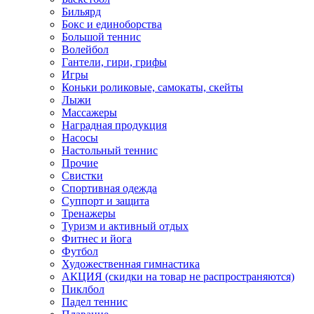
Бильярд
Бокс и единоборства
Большой теннис
Волейбол
Гантели, гири, грифы
Игры
Коньки роликовые, самокаты, скейты
Лыжи
Массажеры
Наградная продукция
Насосы
Настольный теннис
Прочие
Свистки
Спортивная одежда
Суппорт и защита
Тренажеры
Туризм и активный отдых
Фитнес и йога
Футбол
Художественная гимнастика
АКЦИЯ (скидки на товар не распространяются)
Пиклбол
Падел теннис