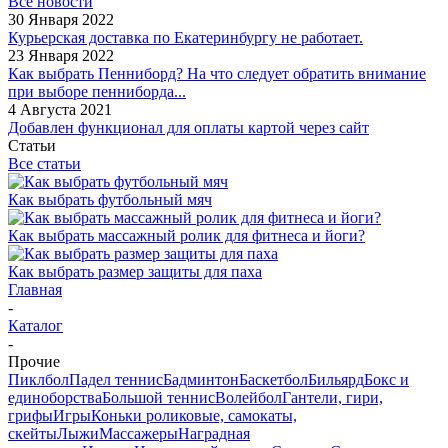
Все новости
30 Января 2022
Курьерская доставка по Екатеринбургу не работает.
23 Января 2022
Как выбрать Пенниборд? На что следует обратить внимание
при выборе пенниборда...
4 Августа 2021
Добавлен функционал для оплаты картой через сайт
Статьи
Все статьи
Как выбрать футбольный мяч
Как выбрать массажный ролик для фитнеса и йоги?
Как выбрать размер защиты для паха
Главная
-
Каталог
-
Прочие
Пиклбол
Падел теннис
Бадминтон
Баскетбол
Бильярд
Бокс и
единоборства
Большой теннис
Волейбол
Гантели, гири,
грифы
Игры
Коньки роликовые, самокаты,
скейты
Лыжи
Массажеры
Наградная