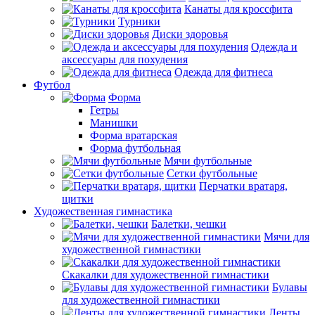
Канаты для кроссфита
Турники
Диски здоровья
Одежда и
аксессуары для похудения
Одежда для фитнеса
Футбол
Форма
Гетры
Манишки
Форма вратарская
Форма футбольная
Мячи футбольные
Сетки футбольные
Перчатки вратаря,
щитки
Художественная гимнастика
Балетки, чешки
Мячи для
художественной гимнастики
Скакалки для художественной гимнастики
Булавы
для художественной гимнастики
Ленты