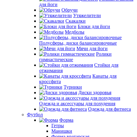
для йоги
Обручи
Утяжелители
Скакалки
Блоки для йоги
Медболы
Полусферы, диски балансировочные
Мячи для йоги
Ролики
гимнастические
Стойки для
отжимания
Канаты для
кроссфита
Турники
Диски здоровья
Одежда и аксессуары для похудения
Одежда для фитнеса
Футбол
Форма
Гетры
Манишки
Форма вратарская