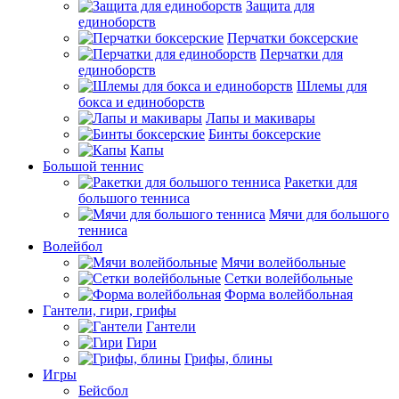
Защита для
единоборств
Перчатки боксерские
Перчатки для
единоборств
Шлемы для
бокса и единоборств
Лапы и макивары
Бинты боксерские
Капы
Большой теннис
Ракетки для
большого тенниса
Мячи для большого
тенниса
Волейбол
Мячи волейбольные
Сетки волейбольные
Форма волейбольная
Гантели, гири, грифы
Гантели
Гири
Грифы, блины
Игры
Бейсбол