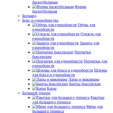
баскетбольные
Форма
баскетбольная
Бильярд
Бокс и единоборства
Обувь для
единоборств
Одежда для
единоборств
Защита для
единоборств
Перчатки
боксерские
Перчатки для
единоборств
Шлемы
для бокса и единоборств
Лапы и макивары
Бинты боксерские
Капы
Большой теннис
Ракетки
для большого тенниса
Мячи для
большого тенниса