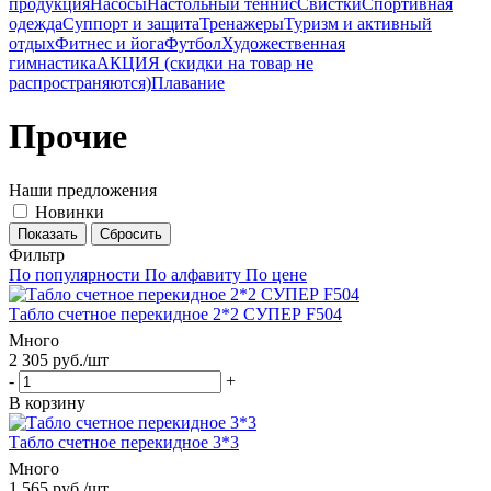
продукция
Насосы
Настольный теннис
Свистки
Спортивная
одежда
Суппорт и защита
Тренажеры
Туризм и активный
отдых
Фитнес и йога
Футбол
Художественная
гимнастика
АКЦИЯ (скидки на товар не
распространяются)
Плавание
Прочие
Наши предложения
Новинки
Сбросить
Фильтр
По популярности
По алфавиту
По цене
Табло счетное перекидное 2*2 СУПЕР F504
Много
2 305
руб.
/шт
-
+
В корзину
Табло счетное перекидное 3*3
Много
1 565
руб.
/шт