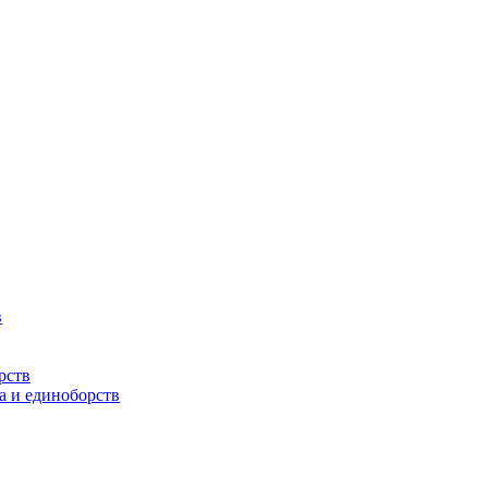
в
рств
а и единоборств