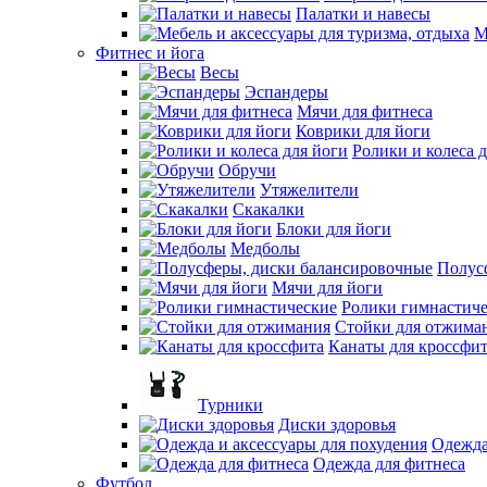
Палатки и навесы
М
Фитнес и йога
Весы
Эспандеры
Мячи для фитнеса
Коврики для йоги
Ролики и колеса 
Обручи
Утяжелители
Скакалки
Блоки для йоги
Медболы
Полус
Мячи для йоги
Ролики гимнастич
Стойки для отжима
Канаты для кроссфи
Турники
Диски здоровья
Одежда
Одежда для фитнеса
Футбол