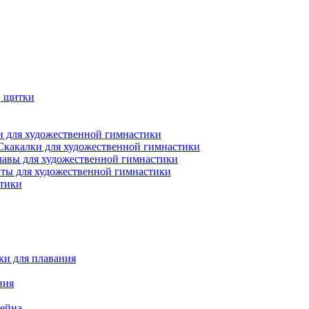
, щитки
 для художественной гимнастики
Скакалки для художественной гимнастики
лавы для художественной гимнастики
ты для художественной гимнастики
стики
ки для плавания
ния
сейна