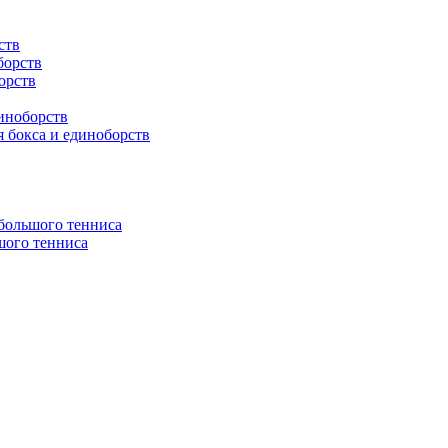
ств
борств
орств
иноборств
 бокса и единоборств
 большого тенниса
шого тенниса