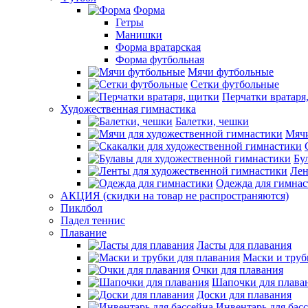
Форма
Гетры
Манишки
Форма вратарская
Форма футбольная
Мячи футбольные
Сетки футбольные
Перчатки вратаря
Художественная гимнастика
Балетки, чешки
Мячи
Бу
Лен
Одежда для гимна
АКЦИЯ (скидки на товар не распространяются)
Пиклбол
Падел теннис
Плавание
Ласты для плавания
Маски и труб
Очки для плавания
Шапочки для плава
Доски для плавания
Инвентарь для бас