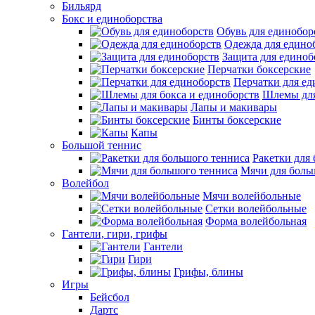
Бильярд
Бокс и единоборства
Обувь для единобор
Одежда для едино
Защита для единоб
Перчатки боксерские
Перчатки для ед
Шлемы для
Лапы и макивары
Бинты боксерские
Капы
Большой теннис
Ракетки для
Мячи для боль
Волейбол
Мячи волейбольные
Сетки волейбольные
Форма волейбольная
Гантели, гири, грифы
Гантели
Гири
Грифы, блины
Игры
Бейсбол
Дартс