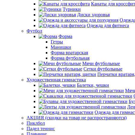
Канаты для кроссфи
Турники
Диски здоровья
Одежда
Одежда для фитнеса
Футбол
Форма
Гетры
Манишки
Форма вратарская
Форма футбольная
Мячи футбольные
Сетки футбольные
Перчатки вратаря
Художественная гимнастика
Балетки, чешки
Мячи
Бу
Лен
Одежда для гимна
АКЦИЯ (скидки на товар не распространяются)
Пиклбол
Падел теннис
Плавание