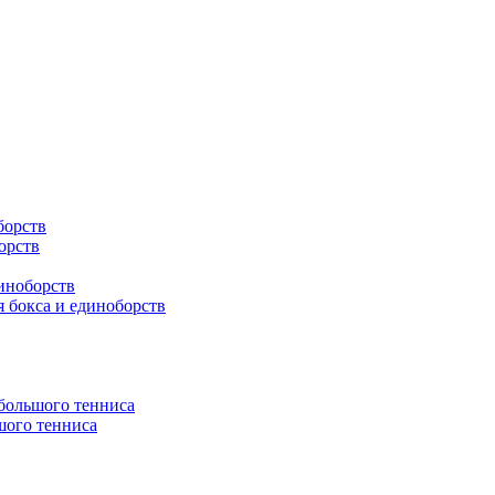
борств
орств
иноборств
 бокса и единоборств
 большого тенниса
шого тенниса