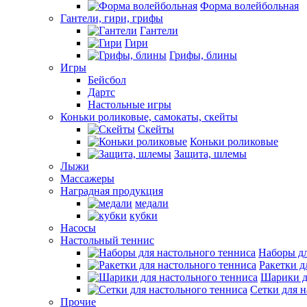
Форма волейбольная
Гантели, гири, грифы
Гантели
Гири
Грифы, блины
Игры
Бейсбол
Дартс
Настольные игры
Коньки роликовые, самокаты, скейты
Скейты
Коньки роликовые
Защита, шлемы
Лыжи
Массажеры
Наградная продукция
медали
кубки
Насосы
Настольный теннис
Наборы дл
Ракетки д
Шарики д
Сетки для н
Прочие