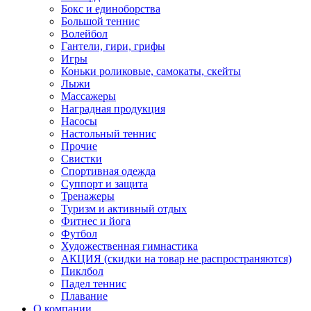
Бокс и единоборства
Большой теннис
Волейбол
Гантели, гири, грифы
Игры
Коньки роликовые, самокаты, скейты
Лыжи
Массажеры
Наградная продукция
Насосы
Настольный теннис
Прочие
Свистки
Спортивная одежда
Суппорт и защита
Тренажеры
Туризм и активный отдых
Фитнес и йога
Футбол
Художественная гимнастика
АКЦИЯ (скидки на товар не распространяются)
Пиклбол
Падел теннис
Плавание
О компании