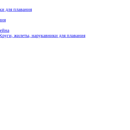
ки для плавания
ния
сейна
Круги, жилеты, нарукавники для плавания