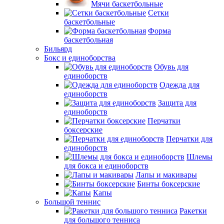
Мячи баскетбольные
Сетки
баскетбольные
Форма
баскетбольная
Бильярд
Бокс и единоборства
Обувь для
единоборств
Одежда для
единоборств
Защита для
единоборств
Перчатки
боксерские
Перчатки для
единоборств
Шлемы
для бокса и единоборств
Лапы и макивары
Бинты боксерские
Капы
Большой теннис
Ракетки
для большого тенниса