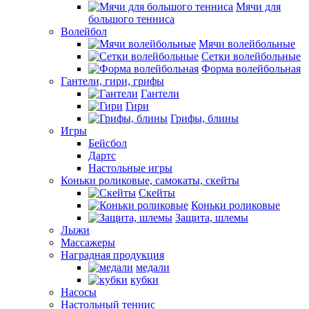
Мячи для
большого тенниса
Волейбол
Мячи волейбольные
Сетки волейбольные
Форма волейбольная
Гантели, гири, грифы
Гантели
Гири
Грифы, блины
Игры
Бейсбол
Дартс
Настольные игры
Коньки роликовые, самокаты, скейты
Скейты
Коньки роликовые
Защита, шлемы
Лыжи
Массажеры
Наградная продукция
медали
кубки
Насосы
Настольный теннис