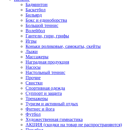
Бадминтон
Баскетбол
Бильярд
Бокс и единоборства
Большой теннис
Волейбол
Гантели, гири, грифы
Игры
Коньки роликовые, самокаты, скейты
Лыжи
Массажеры
Наградная продукция
Насосы
Настольный теннис
Прочие
Свистки
Спортивная одежда
Суппорт и защита
Тренажеры
Туризм и активный отдых
Фитнес и йога
Футбол
Художественная гимнастика
АКЦИЯ (скидки на товар не распространяются)
Пиклбол