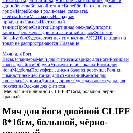
Пиклбол
Падел теннис
Бадминтон
Баскетбол
Бильярд
Бокс и
единоборства
Большой теннис
Волейбол
Гантели, гири,
грифы
Игры
Коньки роликовые, самокаты,
скейты
Лыжи
Массажеры
Наградная
продукция
Насосы
Настольный
теннис
Прочие
Свистки
Спортивная одежда
Суппорт и
защита
Тренажеры
Туризм и активный отдых
Фитнес и
йога
Футбол
Художественная гимнастика
АКЦИЯ (скидки на
товар не распространяются)
Плавание
-
Мячи для йоги
Весы
Эспандеры
Мячи для фитнеса
Коврики для йоги
Ролики и
колеса для йоги
Обручи
Утяжелители
Скакалки
Блоки для
йоги
Медболы
Полусферы, диски балансировочные
Ролики
гимнастические
Стойки для отжимания
Канаты для
кроссфита
Турники
Диски здоровья
Одежда и аксессуары для
похудения
Одежда для фитнеса
-
Мяч для йоги двойной CLIFF 8*16см, большой, чёрно-
красный
Мяч для йоги двойной CLIFF
8*16см, большой, чёрно-