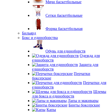
Мячи баскетбольные
Сетки баскетбольные
Форма баскетбольная
Бильярд
Бокс и единоборства
Обувь для единоборств
Одежда для
единоборств
Защита для
единоборств
Перчатки
боксерские
Перчатки для
единоборств
Шлемы
для бокса и единоборств
Лапы и макивары
Бинты боксерские
Капы