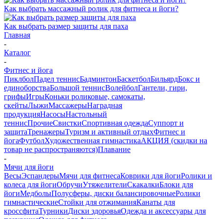
Как выбрать массажный ролик для фитнеса и йоги?
Как выбрать размер защиты для паха
Главная
-
Каталог
-
Фитнес и йога
Пиклбол
Падел теннис
Бадминтон
Баскетбол
Бильярд
Бокс и
единоборства
Большой теннис
Волейбол
Гантели, гири,
грифы
Игры
Коньки роликовые, самокаты,
скейты
Лыжи
Массажеры
Наградная
продукция
Насосы
Настольный
теннис
Прочие
Свистки
Спортивная одежда
Суппорт и
защита
Тренажеры
Туризм и активный отдых
Фитнес и
йога
Футбол
Художественная гимнастика
АКЦИЯ (скидки на
товар не распространяются)
Плавание
-
Мячи для йоги
Весы
Эспандеры
Мячи для фитнеса
Коврики для йоги
Ролики и
колеса для йоги
Обручи
Утяжелители
Скакалки
Блоки для
йоги
Медболы
Полусферы, диски балансировочные
Ролики
гимнастические
Стойки для отжимания
Канаты для
кроссфита
Турники
Диски здоровья
Одежда и аксессуары для