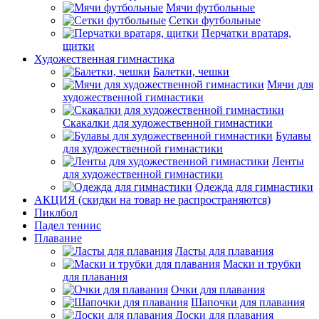
Мячи футбольные
Сетки футбольные
Перчатки вратаря,
щитки
Художественная гимнастика
Балетки, чешки
Мячи для
художественной гимнастики
Скакалки для художественной гимнастики
Булавы
для художественной гимнастики
Ленты
для художественной гимнастики
Одежда для гимнастики
АКЦИЯ (скидки на товар не распространяются)
Пиклбол
Падел теннис
Плавание
Ласты для плавания
Маски и трубки
для плавания
Очки для плавания
Шапочки для плавания
Доски для плавания