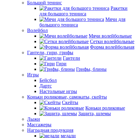
Большой теннис
Ракетки
для большого тенниса
Мячи для
большого тенниса
Волейбол
Мячи волейбольные
Сетки волейбольные
Форма волейбольная
Гантели, гири, грифы
Гантели
Гири
Грифы, блины
Игры
Бейсбол
Дартс
Настольные игры
Коньки роликовые, самокаты, скейты
Скейты
Коньки роликовые
Защита, шлемы
Лыжи
Массажеры
Наградная продукция
медали