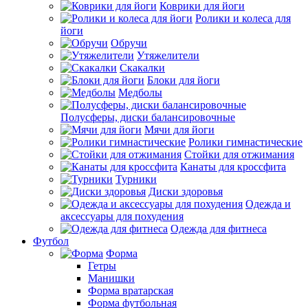
Коврики для йоги
Ролики и колеса для
йоги
Обручи
Утяжелители
Скакалки
Блоки для йоги
Медболы
Полусферы, диски балансировочные
Мячи для йоги
Ролики гимнастические
Стойки для отжимания
Канаты для кроссфита
Турники
Диски здоровья
Одежда и
аксессуары для похудения
Одежда для фитнеса
Футбол
Форма
Гетры
Манишки
Форма вратарская
Форма футбольная