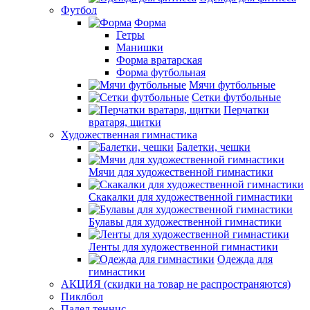
Футбол
Форма
Гетры
Манишки
Форма вратарская
Форма футбольная
Мячи футбольные
Сетки футбольные
Перчатки
вратаря, щитки
Художественная гимнастика
Балетки, чешки
Мячи для художественной гимнастики
Скакалки для художественной гимнастики
Булавы для художественной гимнастики
Ленты для художественной гимнастики
Одежда для
гимнастики
АКЦИЯ (скидки на товар не распространяются)
Пиклбол
Падел теннис