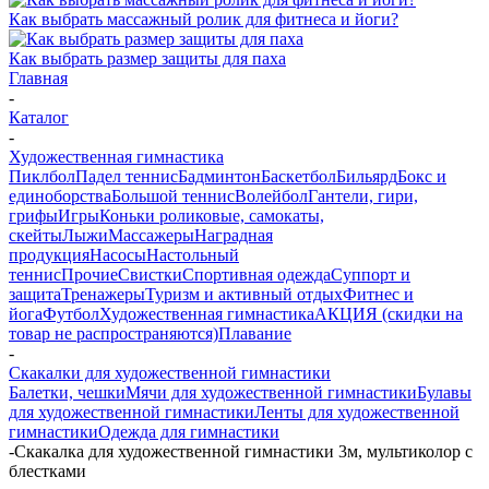
Как выбрать массажный ролик для фитнеса и йоги?
Как выбрать размер защиты для паха
Главная
-
Каталог
-
Художественная гимнастика
Пиклбол
Падел теннис
Бадминтон
Баскетбол
Бильярд
Бокс и
единоборства
Большой теннис
Волейбол
Гантели, гири,
грифы
Игры
Коньки роликовые, самокаты,
скейты
Лыжи
Массажеры
Наградная
продукция
Насосы
Настольный
теннис
Прочие
Свистки
Спортивная одежда
Суппорт и
защита
Тренажеры
Туризм и активный отдых
Фитнес и
йога
Футбол
Художественная гимнастика
АКЦИЯ (скидки на
товар не распространяются)
Плавание
-
Скакалки для художественной гимнастики
Балетки, чешки
Мячи для художественной гимнастики
Булавы
для художественной гимнастики
Ленты для художественной
гимнастики
Одежда для гимнастики
-
Скакалка для художественной гимнастики 3м, мультиколор с
блестками