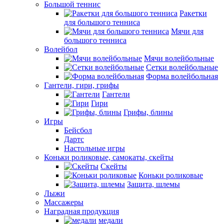
Большой теннис
Ракетки
для большого тенниса
Мячи для
большого тенниса
Волейбол
Мячи волейбольные
Сетки волейбольные
Форма волейбольная
Гантели, гири, грифы
Гантели
Гири
Грифы, блины
Игры
Бейсбол
Дартс
Настольные игры
Коньки роликовые, самокаты, скейты
Скейты
Коньки роликовые
Защита, шлемы
Лыжи
Массажеры
Наградная продукция
медали