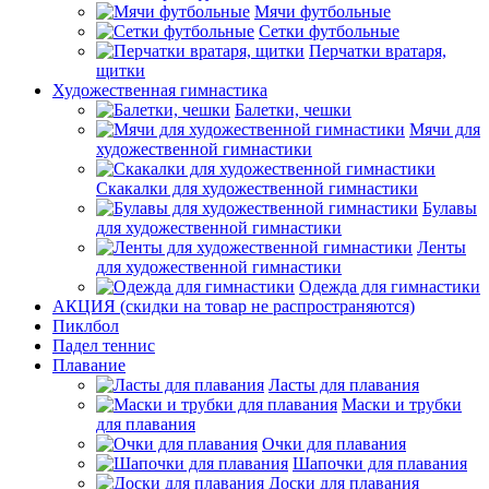
Мячи футбольные
Сетки футбольные
Перчатки вратаря,
щитки
Художественная гимнастика
Балетки, чешки
Мячи для
художественной гимнастики
Скакалки для художественной гимнастики
Булавы
для художественной гимнастики
Ленты
для художественной гимнастики
Одежда для гимнастики
АКЦИЯ (скидки на товар не распространяются)
Пиклбол
Падел теннис
Плавание
Ласты для плавания
Маски и трубки
для плавания
Очки для плавания
Шапочки для плавания
Доски для плавания