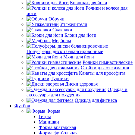
Коврики для йоги
Ролики и колеса для
йоги
Обручи
Утяжелители
Скакалки
Блоки для йоги
Медболы
Полусферы, диски балансировочные
Мячи для йоги
Ролики гимнастические
Стойки для отжимания
Канаты для кроссфита
Турники
Диски здоровья
Одежда и
аксессуары для похудения
Одежда для фитнеса
Футбол
Форма
Гетры
Манишки
Форма вратарская
Форма футбольная