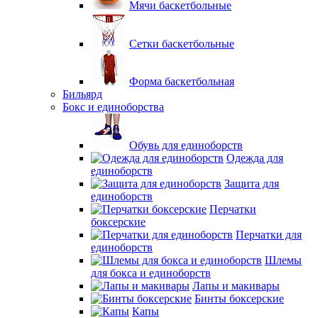
Мячи баскетбольные
Сетки баскетбольные
Форма баскетбольная
Бильярд
Бокс и единоборства
Обувь для единоборств
Одежда для
единоборств
Защита для
единоборств
Перчатки
боксерские
Перчатки для
единоборств
Шлемы
для бокса и единоборств
Лапы и макивары
Бинты боксерские
Капы