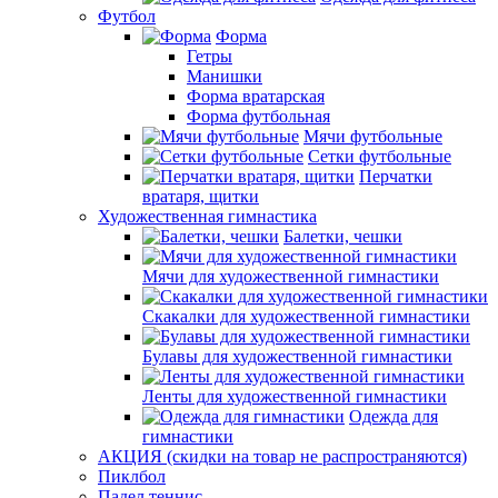
Футбол
Форма
Гетры
Манишки
Форма вратарская
Форма футбольная
Мячи футбольные
Сетки футбольные
Перчатки
вратаря, щитки
Художественная гимнастика
Балетки, чешки
Мячи для художественной гимнастики
Скакалки для художественной гимнастики
Булавы для художественной гимнастики
Ленты для художественной гимнастики
Одежда для
гимнастики
АКЦИЯ (скидки на товар не распространяются)
Пиклбол
Падел теннис