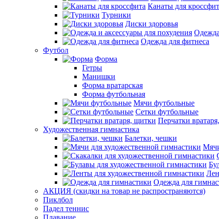
Канаты для кроссфи
Турники
Диски здоровья
Одежда
Одежда для фитнеса
Футбол
Форма
Гетры
Манишки
Форма вратарская
Форма футбольная
Мячи футбольные
Сетки футбольные
Перчатки вратаря
Художественная гимнастика
Балетки, чешки
Мячи
Бу
Лен
Одежда для гимна
АКЦИЯ (скидки на товар не распространяются)
Пиклбол
Падел теннис
Плавание