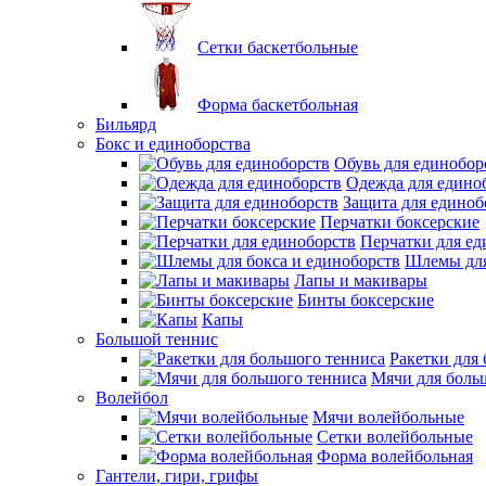
Сетки баскетбольные
Форма баскетбольная
Бильярд
Бокс и единоборства
Обувь для единобор
Одежда для едино
Защита для единоб
Перчатки боксерские
Перчатки для ед
Шлемы для
Лапы и макивары
Бинты боксерские
Капы
Большой теннис
Ракетки для
Мячи для боль
Волейбол
Мячи волейбольные
Сетки волейбольные
Форма волейбольная
Гантели, гири, грифы