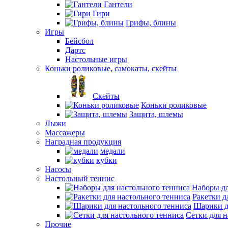
Гантели
Гири
Грифы, блины
Игры
Бейсбол
Дартс
Настольные игры
Коньки роликовые, самокаты, скейты
Скейты
Коньки роликовые
Защита, шлемы
Лыжи
Массажеры
Наградная продукция
медали
кубки
Насосы
Настольный теннис
Наборы дл
Ракетки д
Шарики д
Сетки для н
Прочие