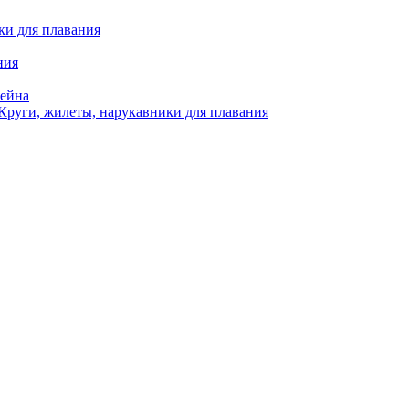
ки для плавания
ния
сейна
Круги, жилеты, нарукавники для плавания