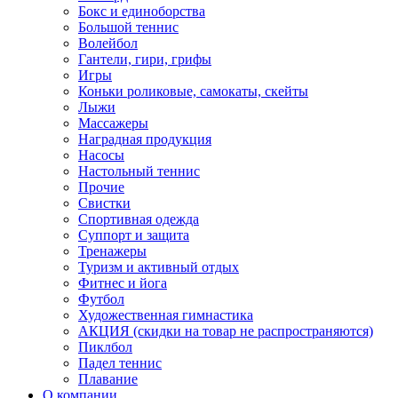
Бокс и единоборства
Большой теннис
Волейбол
Гантели, гири, грифы
Игры
Коньки роликовые, самокаты, скейты
Лыжи
Массажеры
Наградная продукция
Насосы
Настольный теннис
Прочие
Свистки
Спортивная одежда
Суппорт и защита
Тренажеры
Туризм и активный отдых
Фитнес и йога
Футбол
Художественная гимнастика
АКЦИЯ (скидки на товар не распространяются)
Пиклбол
Падел теннис
Плавание
О компании