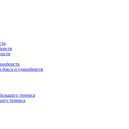
ств
борств
орств
иноборств
 бокса и единоборств
 большого тенниса
шого тенниса