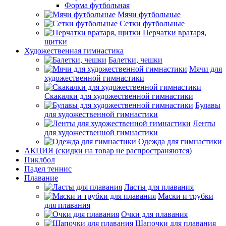
Форма футбольная
Мячи футбольные
Сетки футбольные
Перчатки вратаря,
щитки
Художественная гимнастика
Балетки, чешки
Мячи для
художественной гимнастики
Скакалки для художественной гимнастики
Булавы
для художественной гимнастики
Ленты
для художественной гимнастики
Одежда для гимнастики
АКЦИЯ (скидки на товар не распространяются)
Пиклбол
Падел теннис
Плавание
Ласты для плавания
Маски и трубки
для плавания
Очки для плавания
Шапочки для плавания