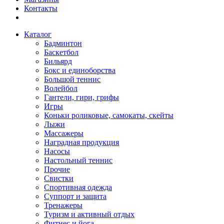
Контакты
Каталог
Бадминтон
Баскетбол
Бильярд
Бокс и единоборства
Большой теннис
Волейбол
Гантели, гири, грифы
Игры
Коньки роликовые, самокаты, скейты
Лыжи
Массажеры
Наградная продукция
Насосы
Настольный теннис
Прочие
Свистки
Спортивная одежда
Суппорт и защита
Тренажеры
Туризм и активный отдых
Фитнес и йога