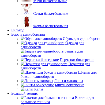
Мячи баскетбольные
Сетки баскетбольные
Форма баскетбольная
Бильярд
Бокс и единоборства
Обувь для единоборств
Одежда для
единоборств
Защита для
единоборств
Перчатки боксерские
Перчатки для
единоборств
Шлемы для
бокса и единоборств
Лапы и макивары
Бинты боксерские
Капы
Большой теннис
Ракетки для
большого тенниса