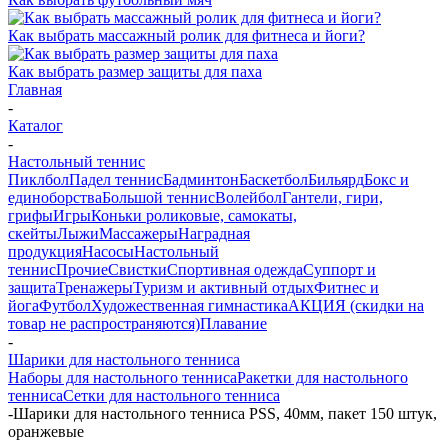
Как выбрать массажный ролик для фитнеса и йоги?
Как выбрать размер защиты для паха
Главная
-
Каталог
-
Настольный теннис
Пиклбол
Падел теннис
Бадминтон
Баскетбол
Бильярд
Бокс и
единоборства
Большой теннис
Волейбол
Гантели, гири,
грифы
Игры
Коньки роликовые, самокаты,
скейты
Лыжи
Массажеры
Наградная
продукция
Насосы
Настольный
теннис
Прочие
Свистки
Спортивная одежда
Суппорт и
защита
Тренажеры
Туризм и активный отдых
Фитнес и
йога
Футбол
Художественная гимнастика
АКЦИЯ (скидки на
товар не распространяются)
Плавание
-
Шарики для настольного тенниса
Наборы для настольного тенниса
Ракетки для настольного
тенниса
Сетки для настольного тенниса
-
Шарики для настольного тенниса PSS, 40мм, пакет 150 штук,
оранжевые