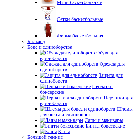
Мячи баскетбольные
Сетки баскетбольные
Форма баскетбольная
Бильярд
Бокс и единоборства
Обувь для
единоборств
Одежда для
единоборств
Защита для
единоборств
Перчатки
боксерские
Перчатки для
единоборств
Шлемы
для бокса и единоборств
Лапы и макивары
Бинты боксерские
Капы
Большой теннис