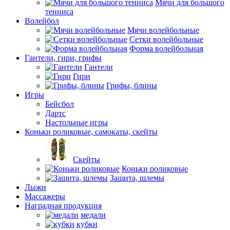
Мячи для большого
тенниса
Волейбол
Мячи волейбольные
Сетки волейбольные
Форма волейбольная
Гантели, гири, грифы
Гантели
Гири
Грифы, блины
Игры
Бейсбол
Дартс
Настольные игры
Коньки роликовые, самокаты, скейты
Скейты
Коньки роликовые
Защита, шлемы
Лыжи
Массажеры
Наградная продукция
медали
кубки